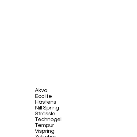
Akva
Ecolife​
Hästens
Nill Spring
Strässle
Technogel
Tempur
Vispring
Zubehör