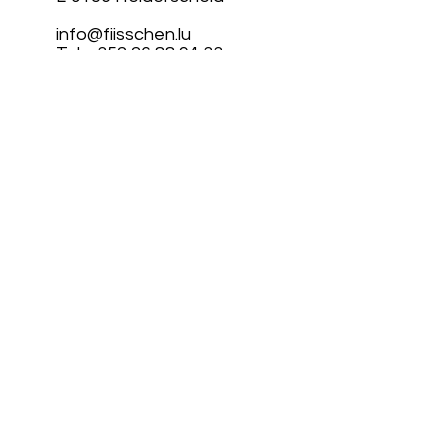
info@fiisschen.lu
Tel: +352 26 88 94 33