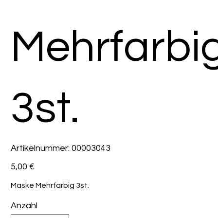
Mehrfarbi
3st.
Artikelnummer:
Artikelnummer:
00003043
00003043
Preis
5,00 €
Maske Mehrfarbig 3st.
Anzahl