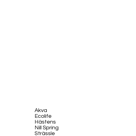
Akva
Ecolife​
Hästens
Nill Spring
Strässle