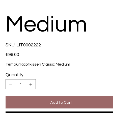
Medium
SKU
SKU:
LIT0002222
LIT0002222
Price
€99.00
Tempur Kopfkissen Classic Medium
Quantity
Add to Cart