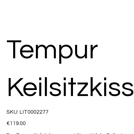
Tempur
Keilsitzkis
SKU
SKU:
LIT0002277
LIT0002277
Price
€119.00