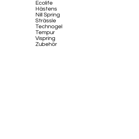
Ecolife​
Hästens
Nill Spring
Strässle
Technogel
Tempur
Vispring
Zubehör