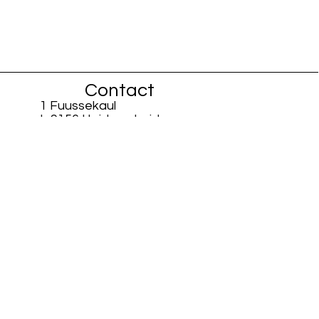
Contact
1 Fuussekaul
L-9156 Heiderscheid
info@fiisschen.lu
Tel: +352 26 88 94 33