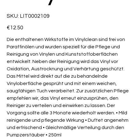
SKU
SKU:
LIT0002109
LIT0002109
Price
€12.50
Die enthaltenen Wirkstoffe im Vinylclean sind frei von
Paraffinölen und wurden speziell für die Pflege und
Reinigung von Vinylen und Kunststoffoberflächen
entwickelt. Neben der Reinigung wird das Vinyl vor
Oxidation, Austrocknung und Verhärtung geschützt.
Das Mittel wird direkt auf die zu behandelnde
Vinyloberfläche gesprüht und mit einem weichen,
saugfähigen Tuch verarbeitet. Zur zusätzlichen Pflege
empfehlen wir, das Vinyl erneut einzusprühen, den
Reiniger zu verteilen und einwirken zu lassen. Der
Vorgang sollte alle 3 Monate wiederholt werden. • Mild
reinigende und pflegende Wirkung • Duftet angenehm
und erfrischend • Gleichmäßige Verteilung durch den
Pumpzerstäuber • 250ml