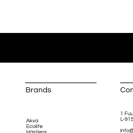
Brands
Con
1 Fu
L-91
Akva
Ecolife​
info@
Hästens