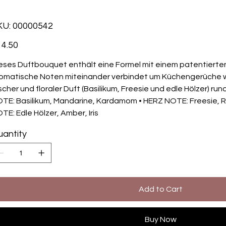
SKU
KU:
00000542
00000542
e
4.50
eses Duftbouquet enthält eine Formel mit einem patentierten
omatische Noten miteinander verbindet um Küchengerüche w
ischer und floraler Duft (Basilikum, Freesie und edle Hölzer) ru
TE: Basilikum, Mandarine, Kardamom • HERZ NOTE: Freesie, R
TE: Edle Hölzer, Amber, Iris
antity
Add to Cart
Buy Now