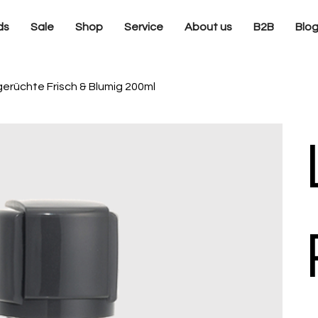
ds
Sale
Shop
Service
About us
B2B
Blo
erüchte Frisch & Blumig 200ml