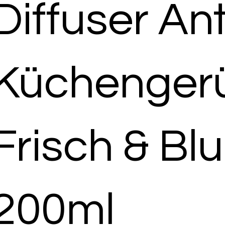
Diffuser Ant
Küchenger
Frisch & Bl
200ml