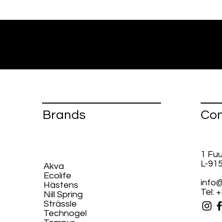
Brands
Con
1 Fu
L-91
Akva
Ecolife​
info@
Hästens
Tel: 
Nill Spring
Strässle
Technogel