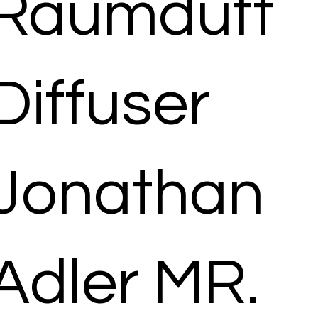
Raumduft
Diffuser
Jonathan
Adler MR.