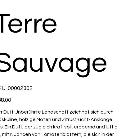
Terre
Sauvage
SKU
KU:
00002302
00002302
e
8.00
r Duft Unberührte Landschaft zeichnet sich durch
skuline, holzige Noten und Zitrusfrucht-Anklänge
s. Ein Duft, der zugleich kraftvoll, erobernd und luftig
t, mit Nuancen von Tomatenblättern, die sich in der