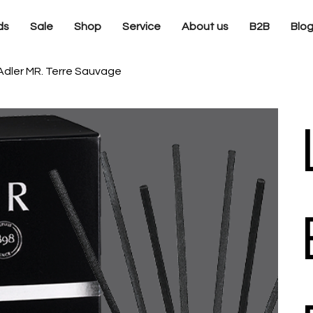
ds
Sale
Shop
Service
About us
B2B
Blo
dler MR. Terre Sauvage