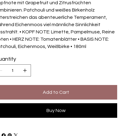
pfnote mit Grapefruit und Zitrusfrüchten
mbinieren. Patchouli und weißes Birkenholz
terstreichen das abenteuerliche Temperament,
hrend Eichenmoos viel männliche Sinnlichkeit
sstrahlt. • KOPF NOTE: Limette, Pampelmuse, Reine
ten • HERZ NOTE: Tomatenblätter • BASIS NOTE:
tchouli, Eichenmoos, Weißbirke • 180ml
antity
Add to Cart
Buy Now