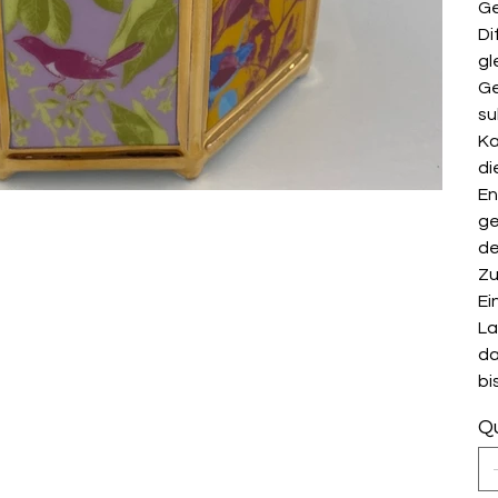
Ge
Di
gl
Ge
su
Ka
di
En
ge
de
Zu
Ei
La
da
bi
Qu