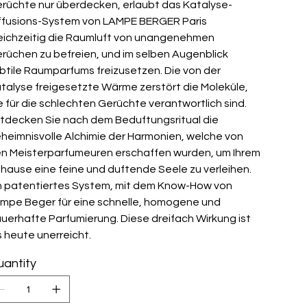
rüchte nur überdecken, erlaubt das Katalyse-
ffusions-System von LAMPE BERGER Paris
eichzeitig die Raumluft von unangenehmen
rüchen zu befreien, und im selben Augenblick
btile Raumparfums freizusetzen. Die von der
talyse freigesetzte Wärme zerstört die Moleküle,
e für die schlechten Gerüchte verantwortlich sind.
tdecken Sie nach dem Beduftungsritual die
heimnisvolle Alchimie der Harmonien, welche von
n Meisterparfumeuren erschaffen wurden, um Ihrem
hause eine feine und duftende Seele zu verleihen.
n patentiertes System, mit dem Know-How von
mpe Beger für eine schnelle, homogene und
uerhafte Parfumierung. Diese dreifach Wirkung ist
s heute unerreicht.
antity