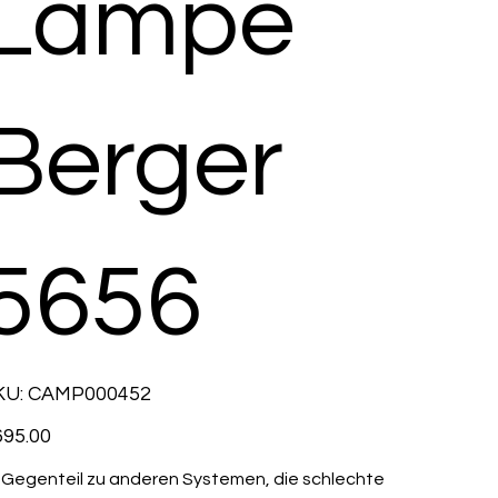
Lampe
Berger
5656
SKU
KU:
CAMP000452
CAMP000452
e
95.00
 Gegenteil zu anderen Systemen, die schlechte