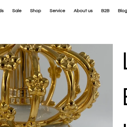
ds
Sale
Shop
Service
About us
B2B
Blo