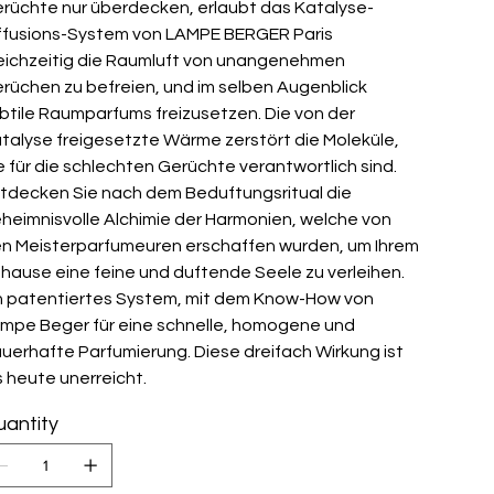
rüchte nur überdecken, erlaubt das Katalyse-
ffusions-System von LAMPE BERGER Paris
eichzeitig die Raumluft von unangenehmen
rüchen zu befreien, und im selben Augenblick
btile Raumparfums freizusetzen. Die von der
talyse freigesetzte Wärme zerstört die Moleküle,
e für die schlechten Gerüchte verantwortlich sind.
tdecken Sie nach dem Beduftungsritual die
heimnisvolle Alchimie der Harmonien, welche von
n Meisterparfumeuren erschaffen wurden, um Ihrem
hause eine feine und duftende Seele zu verleihen.
n patentiertes System, mit dem Know-How von
mpe Beger für eine schnelle, homogene und
uerhafte Parfumierung. Diese dreifach Wirkung ist
s heute unerreicht.
antity