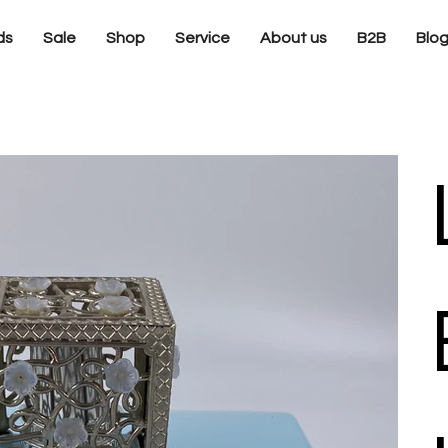
ds
Sale
Shop
Service
About us
B2B
Blo