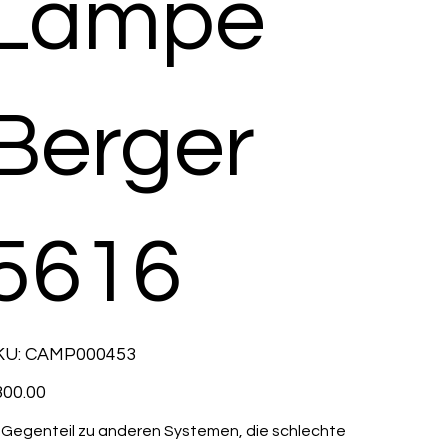
Lampe
Berger
5616
SKU
KU:
CAMP000453
CAMP000453
e
00.00
 Gegenteil zu anderen Systemen, die schlechte