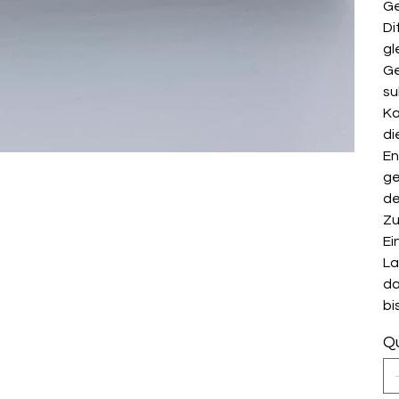
Ge
Di
gl
Ge
su
Ka
di
En
ge
de
Zu
Ei
La
da
bi
Qu