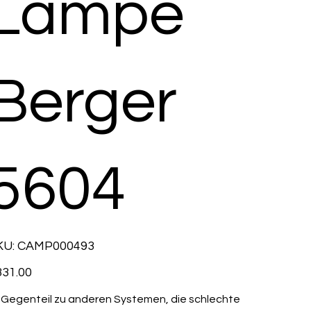
Lampe
Berger
5604
SKU
KU:
CAMP000493
CAMP000493
e
31.00
 Gegenteil zu anderen Systemen, die schlechte