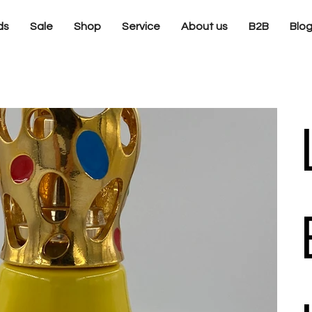
ds
Sale
Shop
Service
About us
B2B
Blo