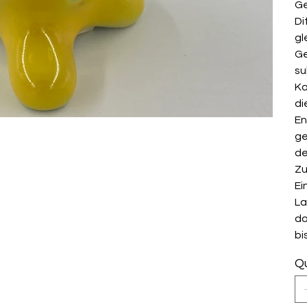
Ge
Di
gl
Ge
su
Ka
di
En
ge
de
Zu
Ei
La
da
bi
Qu