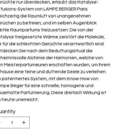
rüchte nur überdecken, erlaubt das Katalyse-
ffusions-System von LAMPE BERGER Paris
eichzeitig die Raumluft von unangenehmen
rüchen zu befreien, und im selben Augenblick
btile Raumparfums freizusetzen. Die von der
talyse freigesetzte Wärme zerstört die Moleküle,
e für die schlechten Gerüchte verantwortlich sind.
tdecken Sie nach dem Beduftungsritual die
heimnisvolle Alchimie der Harmonien, welche von
n Meisterparfumeuren erschaffen wurden, um Ihrem
hause eine feine und duftende Seele zu verleihen.
n patentiertes System, mit dem Know-How von
mpe Beger für eine schnelle, homogene und
uerhafte Parfumierung. Diese dreifach Wirkung ist
s heute unerreicht.
antity