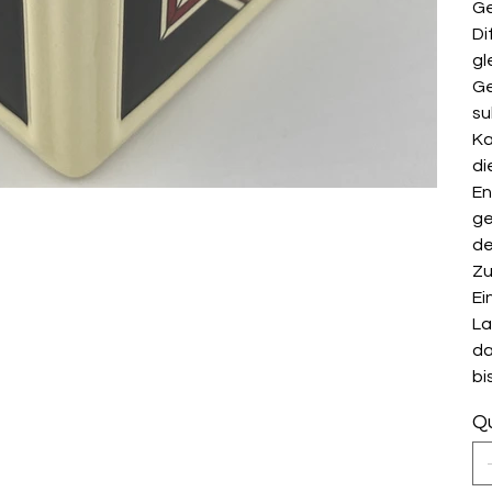
Ge
Di
gl
Ge
su
Ka
di
En
ge
de
Zu
Ei
La
da
bi
Qu