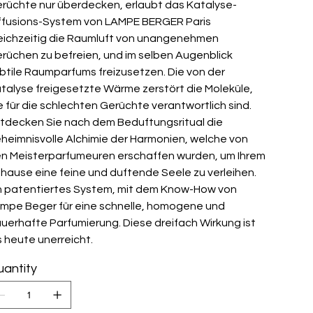
rüchte nur überdecken, erlaubt das Katalyse-
ffusions-System von LAMPE BERGER Paris
eichzeitig die Raumluft von unangenehmen
rüchen zu befreien, und im selben Augenblick
btile Raumparfums freizusetzen. Die von der
talyse freigesetzte Wärme zerstört die Moleküle,
e für die schlechten Gerüchte verantwortlich sind.
tdecken Sie nach dem Beduftungsritual die
heimnisvolle Alchimie der Harmonien, welche von
n Meisterparfumeuren erschaffen wurden, um Ihrem
hause eine feine und duftende Seele zu verleihen.
n patentiertes System, mit dem Know-How von
mpe Beger für eine schnelle, homogene und
uerhafte Parfumierung. Diese dreifach Wirkung ist
s heute unerreicht.
antity