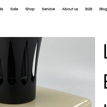
ds
Sale
Shop
Service
About us
B2B
Blo