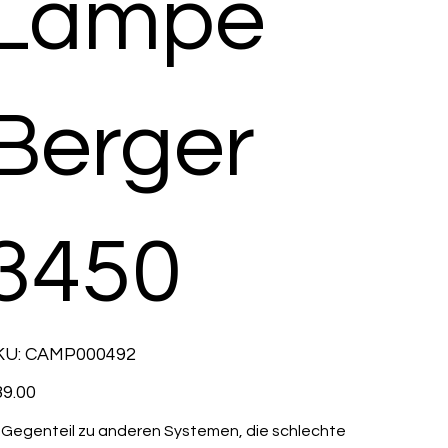
Lampe
Berger
3450
SKU
KU:
CAMP000492
CAMP000492
e
9.00
 Gegenteil zu anderen Systemen, die schlechte