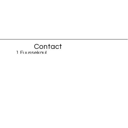
Contact
1 Fuussekaul
L-9156 Heiderscheid
info@fiisschen.lu
Tel: +352 26 88 94 33