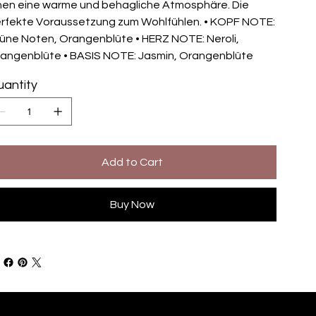
nen eine warme und behagliche Atmosphäre. Die
rfekte Voraussetzung zum Wohlfühlen. • KOPF NOTE:
üne Noten, Orangenblüte • HERZ NOTE: Neroli,
angenblüte • BASIS NOTE: Jasmin, Orangenblüte
antity
Add to Cart
Buy Now