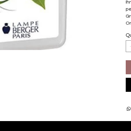
Ih
pe
Gr
Or
Qu