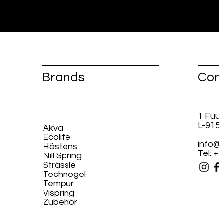
Brands
Con
1 Fu
L-91
Akva
Ecolife​
info@
Hästens
Tel: 
Nill Spring
Strässle
Technogel
Tempur
Vispring
Zubehör