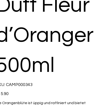
Duft Fleur
d’Oranger
500ml
SKU
KU:
CAMP000343
CAMP000343
e
5.90
e Orangenblüte ist üppig und raffiniert und bietet