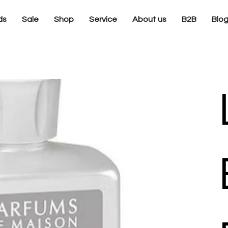
ds
Sale
Shop
Service
About us
B2B
Blo