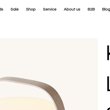
ds
Sale
Shop
Service
About us
B2B
Blo