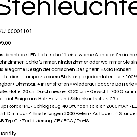
Stehleucht
SKU
KU:
00004101
00004101
e
9.00
s dimmbare LED-Licht schafft eine warme Atmosphäre in Ihr
hnzimmer, Schlafzimmer, Kinderzimmer oder wo immer Sie sin
s elegante Design der dänischen Designerin Eskild Hansen
cht diese Lampe zu einem Blickfang in jedem Interieur. • 100
agbar • Dimmbar: 4 Intensitäten • Wiederaufladbare Batterie •
ße: Höhe: 26 cm Durchmesser: Ø 20 cm • Gewicht: 760 Gramm 
terial: Einige aus Holz Holz- und Silikonkautschukfüße
uptkörper PE • Schlagzeug: 40 Stunden spielen 2000 mAh • L
cht: Dimmbar: 4 Einstellungen 3000 Kelvin • Aufladen: 4 Stunden
B Typ C. • Zertifizierung: CE / FCC / RoHS
antity