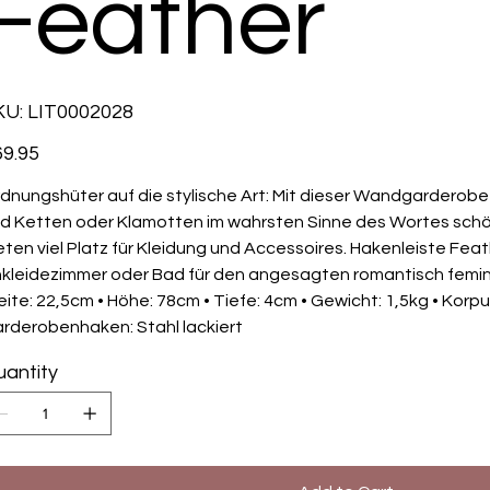
Feather
SKU
KU:
LIT0002028
LIT0002028
e
9.95
dnungshüter auf die stylische Art: Mit dieser Wandgarderobe 
d Ketten oder Klamotten im wahrsten Sinne des Wortes sch
eten viel Platz für Kleidung und Accessoires. Hakenleiste Feath
kleidezimmer oder Bad für den angesagten romantisch femini
eite: 22,5cm • Höhe: 78cm • Tiefe: 4cm • Gewicht: 1,5kg • Korpus
rderobenhaken: Stahl lackiert
antity