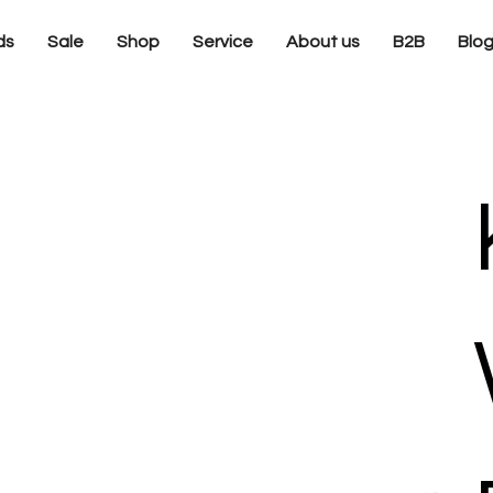
ds
Sale
Shop
Service
About us
B2B
Blo