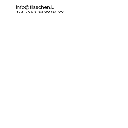
info@fiisschen.lu
Tel: +352 26 88 94 33