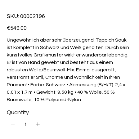
SKU
SKU:
00002196
00002196
Price
€549.00
Ungewöhnlich aber sehr überzeugend: Teppich Souk
ist komplett in Schwarz und Weiß gehalten. Durch sein
kunstvolles Grafikmuster wirkt er wunderbar lebendig.
Er ist von Hand gewebt und besteht aus einem
robusten Wolle/Baumwoll-Mix. Einmal ausgerollt,
verströmt er Stil, Charme und Wohnlichkeit in Ihren
Räumen! • Farbe: Schwarz • Abmessung (B/H/T): 2,4 x
0,01 x 1,7 m • Gewicht: 9,50 kg • 40 % Wolle, 50 %
Baumwolle, 10 % Polyamid-Nylon
Quantity