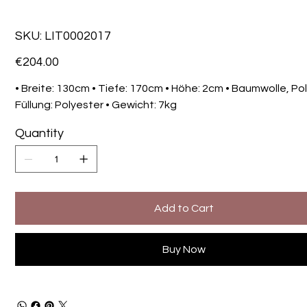
SKU
SKU:
LIT0002017
LIT0002017
Price
€204.00
• Breite: 130cm • Tiefe: 170cm • Höhe: 2cm • Baumwolle, Pol
Füllung: Polyester • Gewicht: 7kg
Quantity
Add to Cart
Buy Now