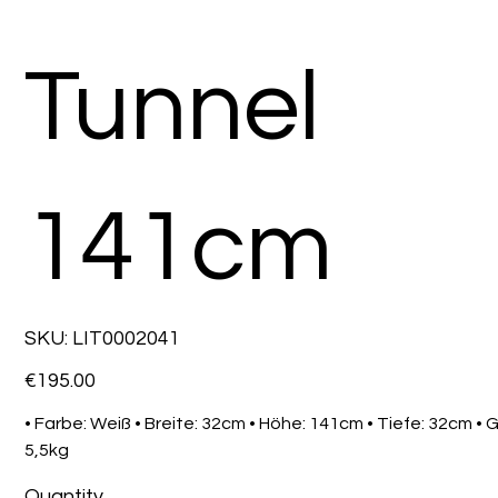
Tunnel
141cm
SKU
SKU:
LIT0002041
LIT0002041
Price
€195.00
• Farbe: Weiß • Breite: 32cm • Höhe: 141cm • Tiefe: 32cm • 
5,5kg
Quantity