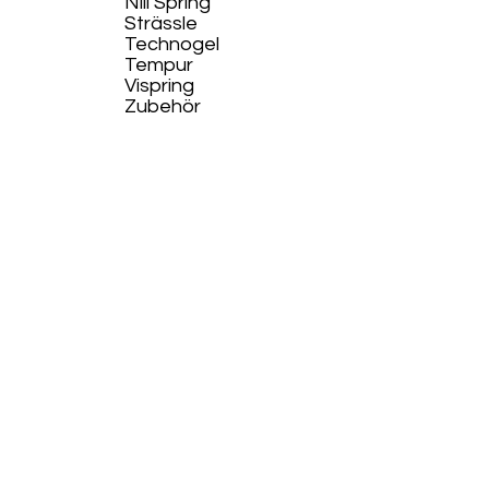
Nill Spring
Strässle
Technogel
Tempur
Vispring
Zubehör