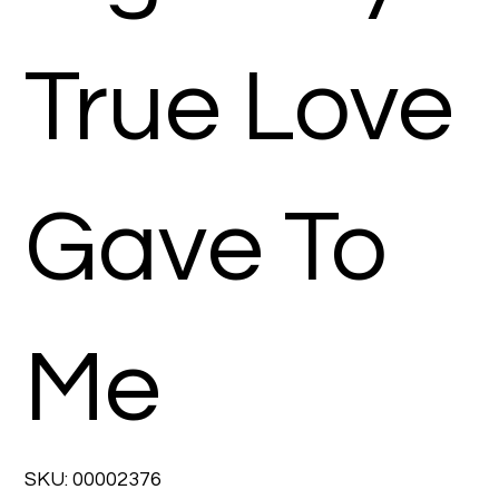
True Love
Gave To
Me
SKU
SKU:
00002376
00002376