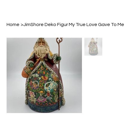
Home
>
JimShore Deko Figur My True Love Gave To Me