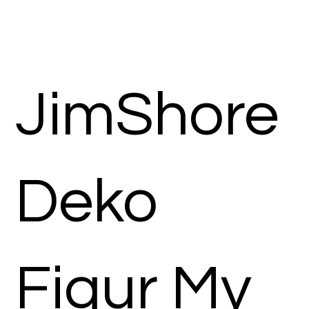
JimShore
Deko
Figur My