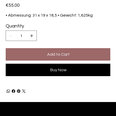
Price
€55.00
• Abmessung: 31 x 19 x 18,5 • Gewicht: 1,625kg
Quantity
Add to Cart
Buy Now