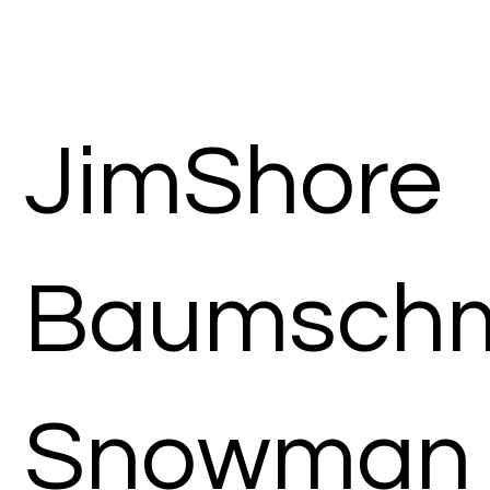
JimShore
Baumsch
Snowman