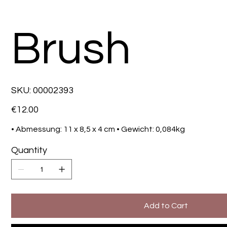
Brush
SKU
SKU:
00002393
00002393
Price
€12.00
• Abmessung: 11 x 8,5 x 4 cm • Gewicht: 0,084kg
Quantity
Add to Cart