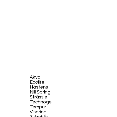
Akva
Ecolife​
Hästens
Nill Spring
Strässle
Technogel
Tempur
Vispring
Zubehör