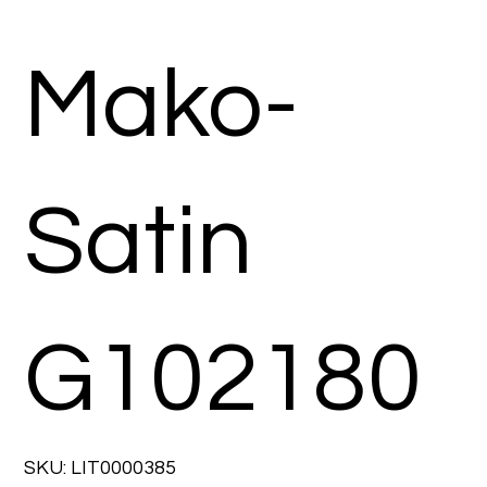
Mako-
Satin
G102180
SKU
SKU:
LIT0000385
LIT0000385