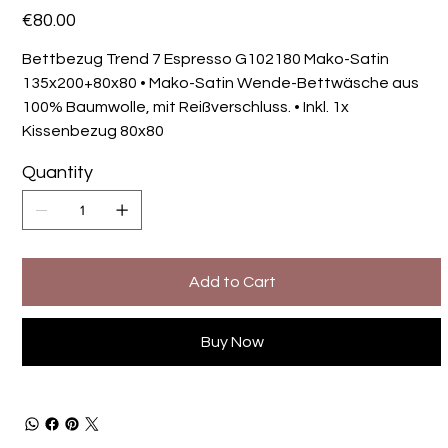
Price
€80.00
Bettbezug Trend 7 Espresso G102180 Mako-Satin
135x200+80x80 • Mako-Satin Wende-Bettwäsche aus
100% Baumwolle, mit Reißverschluss. • Inkl. 1x
Kissenbezug 80x80
Quantity
Add to Cart
Buy Now