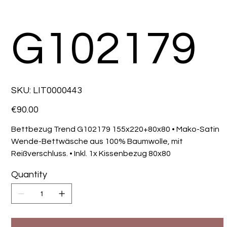
G102179
SKU
SKU:
LIT0000443
LIT0000443
Price
€90.00
Bettbezug Trend G102179 155x220+80x80 • Mako-Satin
Wende-Bettwäsche aus 100% Baumwolle, mit
Reißverschluss. • Inkl. 1x Kissenbezug 80x80
Quantity