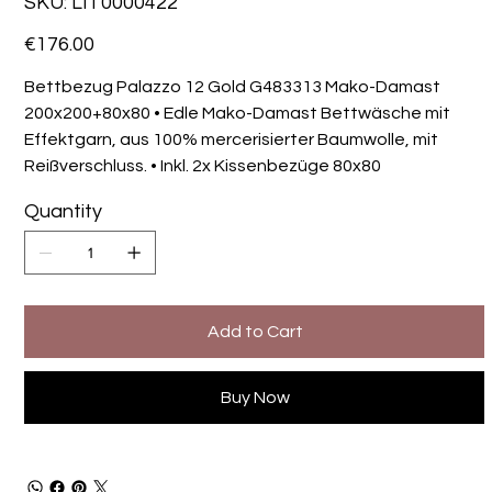
SKU:
LIT0000422
LIT0000422
Price
€176.00
Bettbezug Palazzo 12 Gold G483313 Mako-Damast
200x200+80x80 • Edle Mako-Damast Bettwäsche mit
Effektgarn, aus 100% mercerisierter Baumwolle, mit
Reißverschluss. • Inkl. 2x Kissenbezüge 80x80
Quantity
Add to Cart
Buy Now