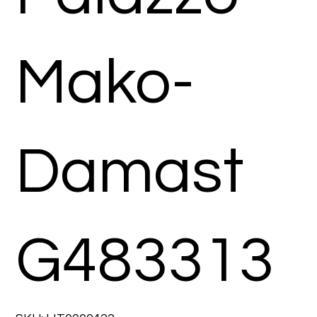
Mako-
Damast
G483313
SKU