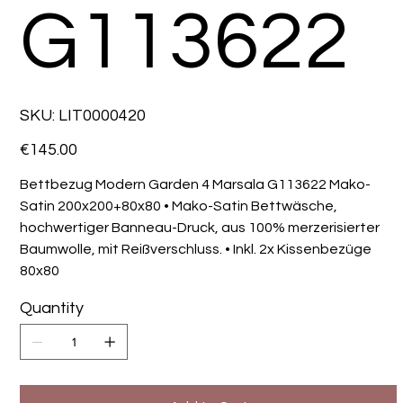
G113622
SKU
SKU:
LIT0000420
LIT0000420
Price
€145.00
Bettbezug Modern Garden 4 Marsala G113622 Mako-
Satin 200x200+80x80 • Mako-Satin Bettwäsche,
hochwertiger Banneau-Druck, aus 100% merzerisierter
Baumwolle, mit Reißverschluss. • Inkl. 2x Kissenbezüge
80x80
Quantity