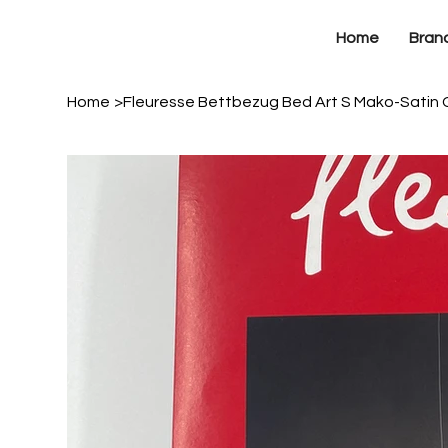
Home
Bran
Home
>
Fleuresse Bettbezug Bed Art S Mako-Satin