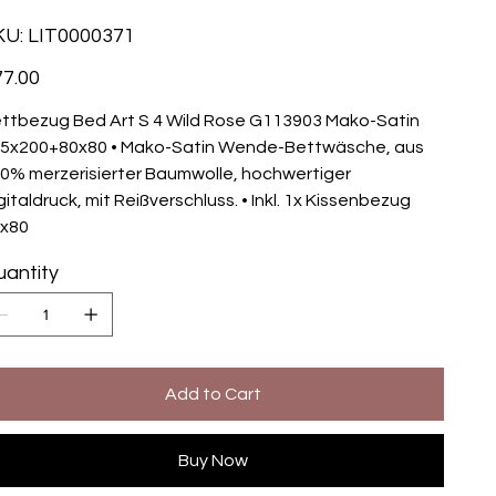
SKU
KU:
LIT0000371
LIT0000371
e
7.00
ttbezug Bed Art S 4 Wild Rose G113903 Mako-Satin
5x200+80x80 • Mako-Satin Wende-Bettwäsche, aus
0% merzerisierter Baumwolle, hochwertiger
gitaldruck, mit Reißverschluss. • Inkl. 1x Kissenbezug
x80
antity
Add to Cart
Buy Now