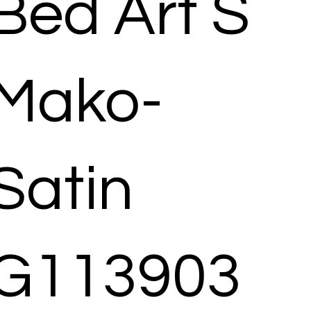
Bed Art S
Mako-
Satin
G113903