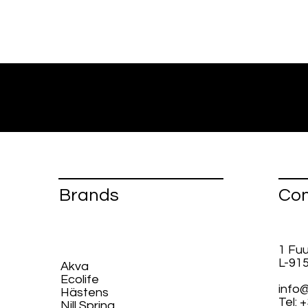
Brands
Con
1 Fu
L-91
Akva
Ecolife​
info@
Hästens
Tel: 
Nill Spring