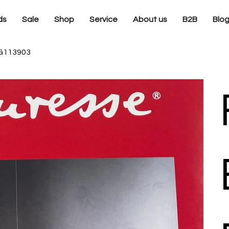
ds
Sale
Shop
Service
About us
B2B
Blo
 G113903