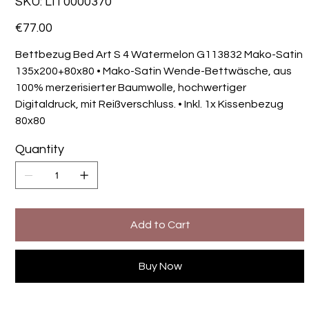
SKU:
LIT0000370
LIT0000370
Price
€77.00
Bettbezug Bed Art S 4 Watermelon G113832 Mako-Satin
135x200+80x80 • Mako-Satin Wende-Bettwäsche, aus
100% merzerisierter Baumwolle, hochwertiger
Digitaldruck, mit Reißverschluss. • Inkl. 1x Kissenbezug
80x80
Quantity
Add to Cart
Buy Now