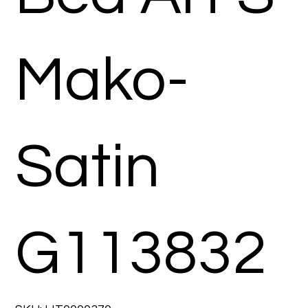
Mako-
Satin
G113832
SKU