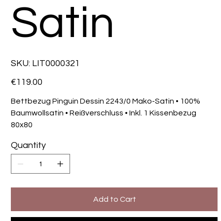
Satin
SKU
SKU:
LIT0000321
LIT0000321
Price
€119.00
Bettbezug Pinguin Dessin 2243/0 Mako-Satin • 100%
Baumwollsatin • Reißverschluss • Inkl. 1 Kissenbezug
80x80
Quantity
Add to Cart