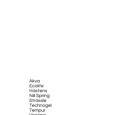
Akva
Ecolife​
Hästens
Nill Spring
Strässle
Technogel
Tempur