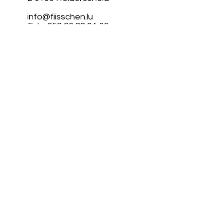
info@fiisschen.lu
Tel: +352 26 88 94 33