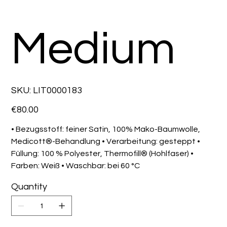
Medium
SKU
SKU:
LIT0000183
LIT0000183
Price
€80.00
• Bezugsstoff: feiner Satin, 100% Mako-Baumwolle,
Medicott®-Behandlung • Verarbeitung: gesteppt •
Füllung: 100 % Polyester, Thermofill® (Hohlfaser) •
Farben: Weiß • Waschbar: bei 60 °C
Quantity