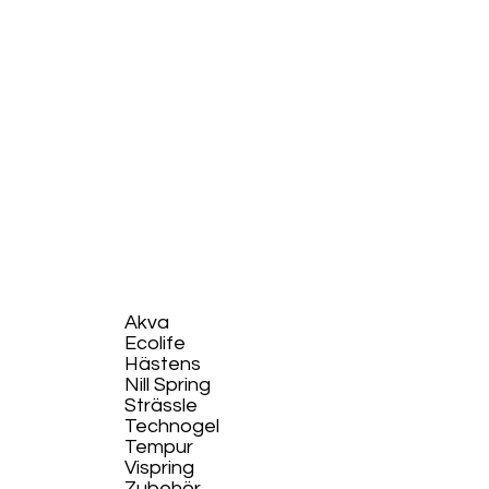
Akva
Ecolife​
Hästens
Nill Spring
Strässle
Technogel
Tempur
Vispring
Zubehör