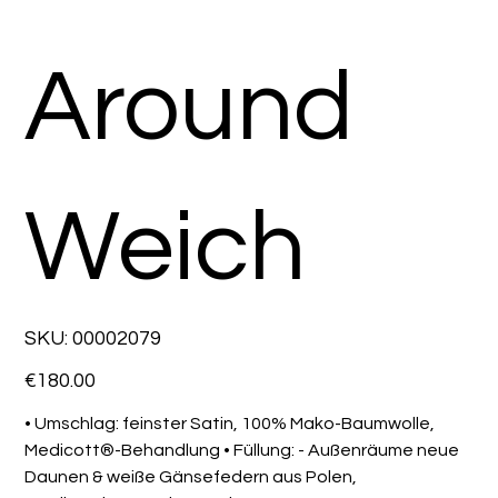
Around
Weich
SKU
SKU:
00002079
00002079
Price
€180.00
• Umschlag: feinster Satin, 100% Mako-Baumwolle,
Medicott®-Behandlung • Füllung: - Außenräume neue
Daunen & weiße Gänsefedern aus Polen,