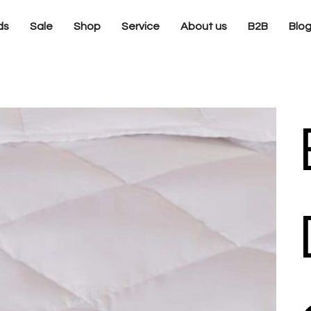
ds
Sale
Shop
Service
About us
B2B
Blo