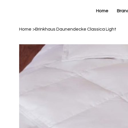
Home
Bran
Home
>
Brinkhaus Daunendecke Classica Light