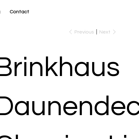
g
Contact
Previous
Next
Brinkhaus
Daunendec