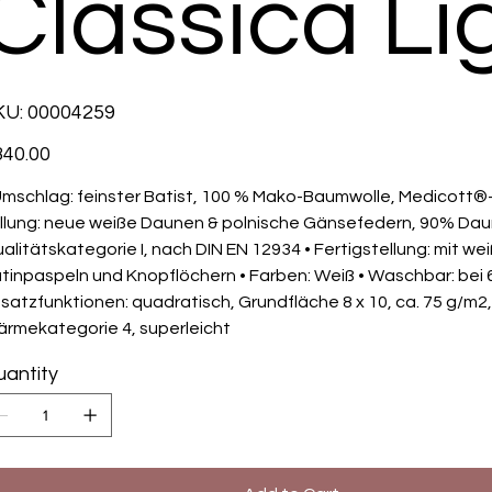
Classica Li
SKU
KU:
00004259
00004259
e
40.00
Umschlag: feinster Batist, 100 % Mako-Baumwolle, Medicott®
llung: neue weiße Daunen & polnische Gänsefedern, 90% Dau
alitätskategorie I, nach DIN EN 12934 • Fertigstellung: mit we
tinpaspeln und Knopflöchern • Farben: Weiß • Waschbar: bei 6
satzfunktionen: quadratisch, Grundfläche 8 x 10, ca. 75 g/m2,
rmekategorie 4, superleicht
antity