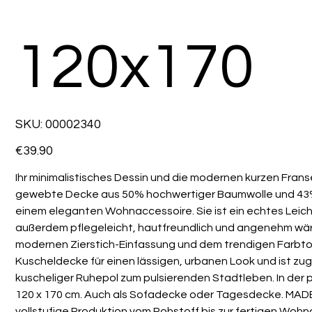
120x170
SKU
SKU:
00002340
00002340
Price
€39.90
Ihr minimalistisches Dessin und die modernen kurzen Fra
gewebte Decke aus 50% hochwertiger Baumwolle und 43
einem eleganten Wohnaccessoire. Sie ist ein echtes Leic
außerdem pflegeleicht, hautfreundlich und angenehm wär
modernen Zierstich-Einfassung und dem trendigen Farbto
Kuscheldecke für einen lässigen, urbanen Look und ist zug
kuscheliger Ruhepol zum pulsierenden Stadtleben. In der
120 x 170 cm. Auch als Sofadecke oder Tagesdecke. MAD
vollstufige Produktion vom Rohstoff bis zur fertigen Woh