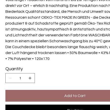
direkt vor Ort – ehrlich & nachhaltig. Eine Produktion nac
Biederlack Qualitätsstandard, die Mensch und Umwelt sow
Ressourcen schont OEKO-TEX MADE IN GREEN - die Decke
produziert & auf Schadstoffe geprüft gemäß Öko-Tex Rich
ist atmungsaktiv, hautsympathisch & antistatisch und stra
und Lichtechtheit der verwendeten Farbtöne WASCHBARK
kann in einem speziellen Schonwaschgang bis zu 40°C g
Die Couchdecke bleibt besonders lange flauschig-weich, 
der Luft hängend trocknen lassen • 50% Baumwolle • 43% P
• 7% Polyester • 120x170
Quantity
Add to Cart