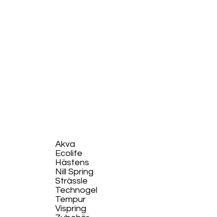
Akva
Ecolife​
Hästens
Nill Spring
Strässle
Technogel
Tempur
Vispring