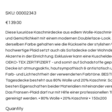
SKU
SKU:
00002343
00002343
Price
€139.00
Diese luxuriöse Kaschmirdecke aus edlem Wolle-Kaschmir-
und Gemütlichkeit mit einem modernen Doubleface-Look. D
derselben Farbe gehalten wie die Rückseite der stylishen
hochwertige Plaid setzt auch als Sofadecke oder Wohn
Akzente in der Einrichtung. Exklusiver kann eine Kuscheldec
OEKO-TEX ZERTIFIZIERT - und somit auf Schadstoffe gepr
Decke ist atmungsaktiv, hautsympathisch & antistatisch u
Farb- und Lichtechtheit der verwendeten Farbtöne. BEST
Tagesdecke besteht aus 80% Wolle und 20% Kaschmir. So
besten Eigenschaften beider Materialien miteinander ve
Das Fransen-Plaid darf nur mit Hilfe einer professionellen
gereinigt werden. • 80% Wolle • 20% Kaschmir • 150x200
Quantity