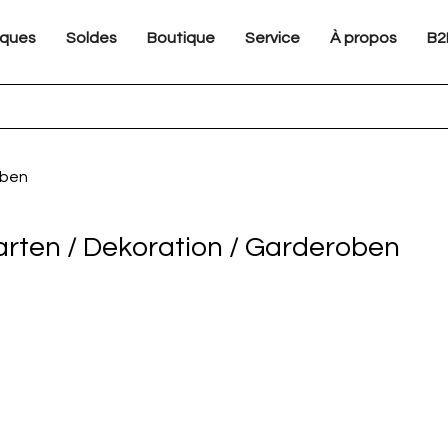
ques
Soldes
Boutique
Service
À propos
B2
oben
rten / Dekoration / Garderoben