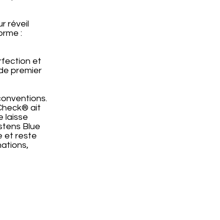
r réveil
orme :
rfection et
 de premier
 conventions.
Check® ait
e laisse
stens Blue
e et reste
ations,