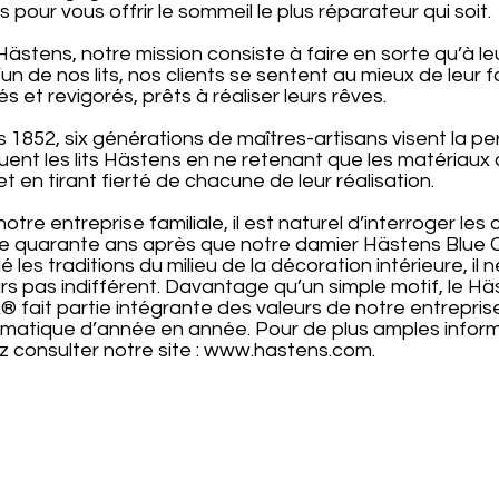
 pour vous offrir le sommeil le plus réparateur qui soit.
ästens, notre mission consiste à faire en sorte qu’à leu
’un de nos lits, nos clients se sentent au mieux de leur f
s et revigorés, prêts à réaliser leurs rêves.
 1852, six générations de maîtres-artisans visent la pe
uent les lits Hästens en ne retenant que les matériaux
et en tirant fierté de chacune de leur réalisation.
otre entreprise familiale, il est naturel d’interroger les
de quarante ans après que notre damier Hästens Blue 
é les traditions du milieu de la décoration intérieure, il n
rs pas indifférent. Davantage qu’un simple motif, le Hä
 fait partie intégrante des valeurs de notre entrepris
matique d’année en année. Pour de plus amples inform
ez consulter notre site :
www.hastens.com
.