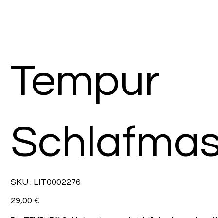
Tempur
Schlafma
SKU
SKU :
LIT0002276
LIT0002276
Prix
29,00 €