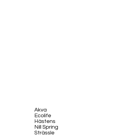
Akva
Ecolife​
Hästens
Nill Spring
Strässle