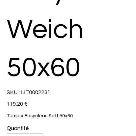
Weich
50x60
SKU
SKU :
LIT0002231
LIT0002231
Prix
119,20 €
Tempur Easyclean Soft 50x60
Quantité