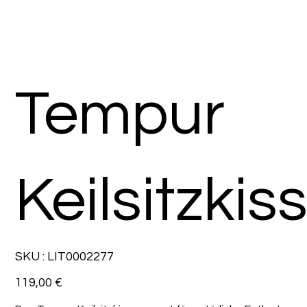
Tempur
Keilsitzkis
SKU
SKU :
LIT0002277
LIT0002277
Prix
119,00 €