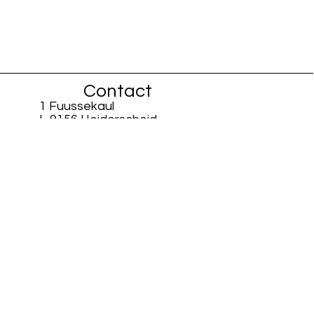
Contact
1 Fuussekaul
L-9156 Heiderscheid
info@fiisschen.lu
Téléphone : +352 26 88 94 33