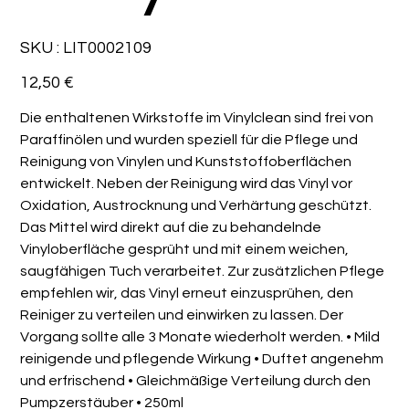
SKU
SKU :
LIT0002109
LIT0002109
Prix
12,50 €
Die enthaltenen Wirkstoffe im Vinylclean sind frei von
Paraffinölen und wurden speziell für die Pflege und
Reinigung von Vinylen und Kunststoffoberflächen
entwickelt. Neben der Reinigung wird das Vinyl vor
Oxidation, Austrocknung und Verhärtung geschützt.
Das Mittel wird direkt auf die zu behandelnde
Vinyloberfläche gesprüht und mit einem weichen,
saugfähigen Tuch verarbeitet. Zur zusätzlichen Pflege
empfehlen wir, das Vinyl erneut einzusprühen, den
Reiniger zu verteilen und einwirken zu lassen. Der
Vorgang sollte alle 3 Monate wiederholt werden. • Mild
reinigende und pflegende Wirkung • Duftet angenehm
und erfrischend • Gleichmäßige Verteilung durch den
Pumpzerstäuber • 250ml