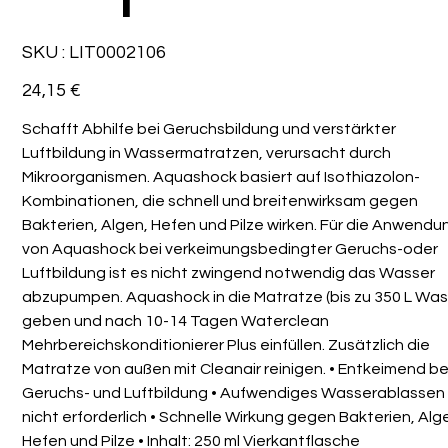
SKU
SKU :
LIT0002106
LIT0002106
Prix
24,15 €
Schafft Abhilfe bei Geruchsbildung und verstärkter
Luftbildung in Wassermatratzen, verursacht durch
Mikroorganismen. Aquashock basiert auf Isothiazolon-
Kombinationen, die schnell und breitenwirksam gegen
Bakterien, Algen, Hefen und Pilze wirken. Für die Anwendu
von Aquashock bei verkeimungsbedingter Geruchs-oder
Luftbildung ist es nicht zwingend notwendig das Wasser
abzupumpen. Aquashock in die Matratze (bis zu 350 L Was
geben und nach 10-14 Tagen Waterclean
Mehrbereichskonditionierer Plus einfüllen. Zusätzlich die
Matratze von außen mit Cleanair reinigen. • Entkeimend be
Geruchs- und Luftbildung • Aufwendiges Wasserablassen
nicht erforderlich • Schnelle Wirkung gegen Bakterien, Alg
Hefen und Pilze • Inhalt: 250 ml Vierkantflasche