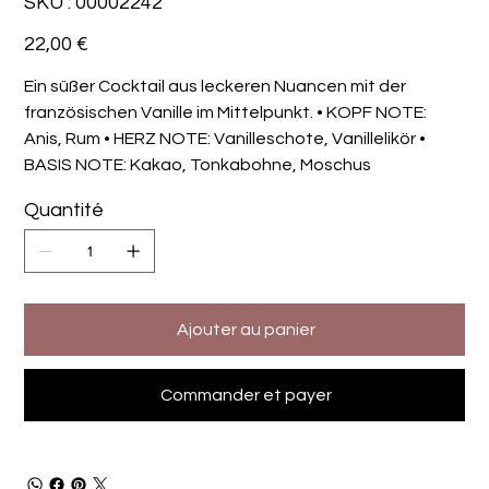
SKU :
00002242
00002242
Prix
22,00 €
Ein süßer Cocktail aus leckeren Nuancen mit der
französischen Vanille im Mittelpunkt. • KOPF NOTE:
Anis, Rum • HERZ NOTE: Vanilleschote, Vanillelikör •
BASIS NOTE: Kakao, Tonkabohne, Moschus
Quantité
Ajouter au panier
Commander et payer