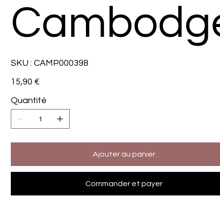
Cambodg
SKU
SKU :
CAMP000398
CAMP000398
Prix
15,90 €
Quantité
Ajouter au panier
Commander et payer