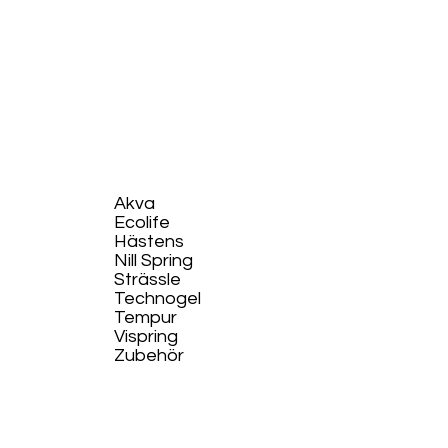
Akva
Ecolife​
Hästens
Nill Spring
Strässle
Technogel
Tempur
Vispring
Zubehör