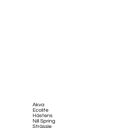
Akva
Ecolife​
Hästens
Nill Spring
Strässle