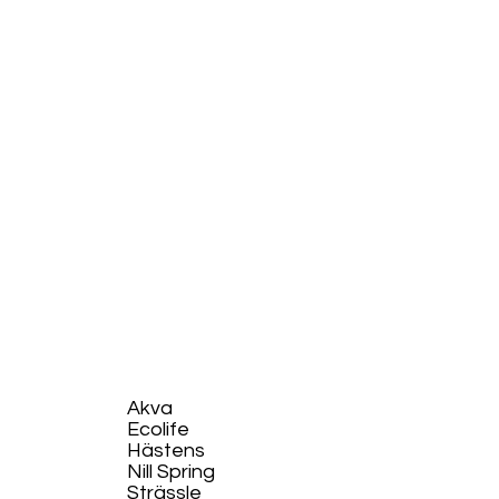
Akva
Ecolife​
Hästens
Nill Spring
Strässle