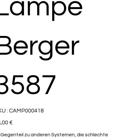
Lampe
Berger
3587
SKU
U :
CAMP000418
CAMP000418
,00 €
 Gegenteil zu anderen Systemen, die schlechte