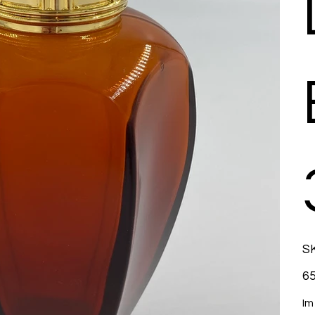
SK
Prix
65
Im