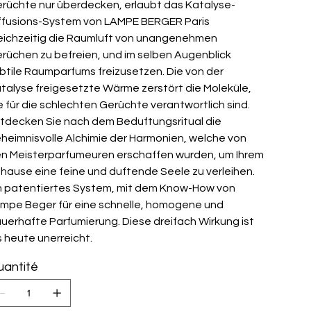
rüchte nur überdecken, erlaubt das Katalyse-
ffusions-System von LAMPE BERGER Paris
eichzeitig die Raumluft von unangenehmen
rüchen zu befreien, und im selben Augenblick
btile Raumparfums freizusetzen. Die von der
talyse freigesetzte Wärme zerstört die Moleküle,
e für die schlechten Gerüchte verantwortlich sind.
tdecken Sie nach dem Beduftungsritual die
heimnisvolle Alchimie der Harmonien, welche von
n Meisterparfumeuren erschaffen wurden, um Ihrem
hause eine feine und duftende Seele zu verleihen.
n patentiertes System, mit dem Know-How von
mpe Beger für eine schnelle, homogene und
uerhafte Parfumierung. Diese dreifach Wirkung ist
s heute unerreicht.
antité