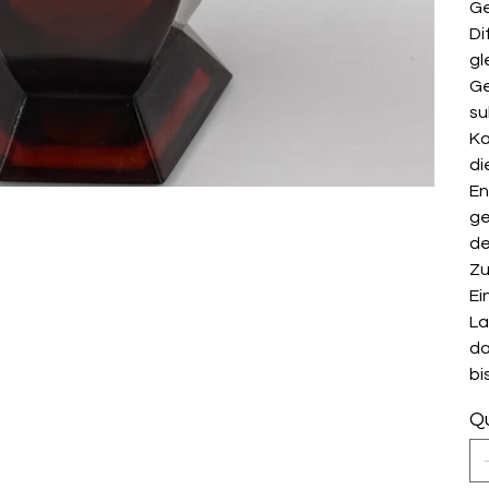
Ge
Di
gl
Ge
su
Ka
di
En
ge
de
Zu
Ei
La
da
bi
Qu