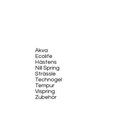
Akva
Ecolife​
Hästens
Nill Spring
Strässle
Technogel
Tempur
Vispring
Zubehör