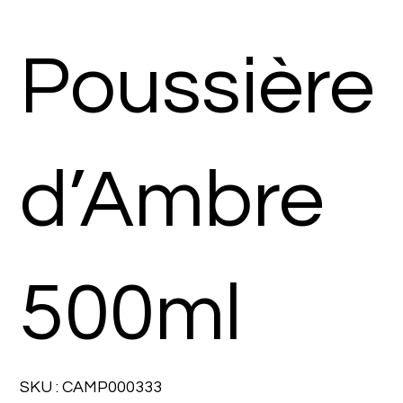
Poussière
d’Ambre
500ml
SKU
SKU :
CAMP000333
CAMP000333