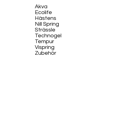
Akva
Ecolife​
Hästens
Nill Spring
Strässle
Technogel
Tempur
Vispring
Zubehör