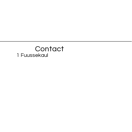
Contact
1 Fuussekaul
L-9156 Heiderscheid
info@fiisschen.lu
Téléphone : +352 26 88 94 33