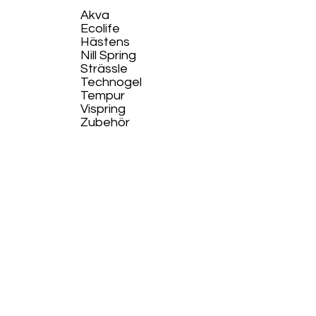
Akva
Ecolife​
Hästens
Nill Spring
Strässle
Technogel
Tempur
Vispring
Zubehör