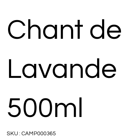
Chant de
Lavande
500ml
SKU
SKU :
CAMP000365
CAMP000365