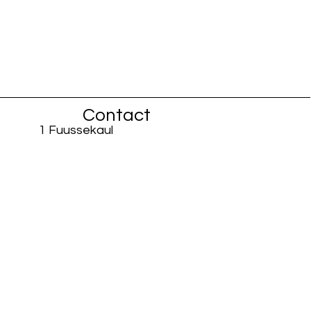
Contact
1 Fuussekaul
L-9156 Heiderscheid
info@fiisschen.lu
Téléphone : +352 26 88 94 33