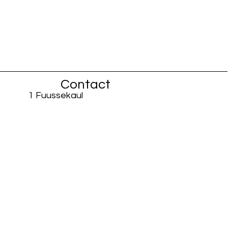
Contact
1 Fuussekaul
L-9156 Heiderscheid
info@fiisschen.lu
Téléphone : +352 26 88 94 33