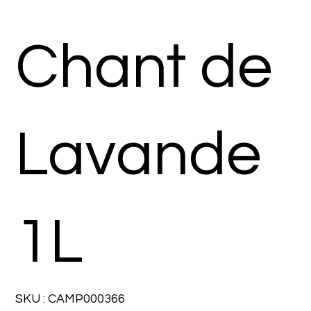
Chant de
Lavande
1L
SKU
SKU :
CAMP000366
CAMP000366