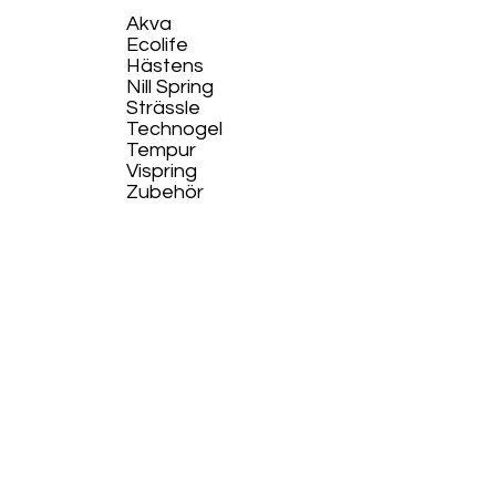
Akva
Ecolife​
Hästens
Nill Spring
Strässle
Technogel
Tempur
Vispring
Zubehör