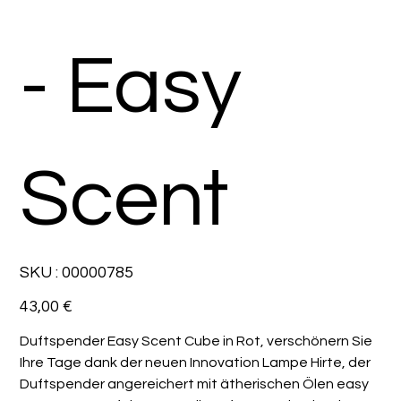
- Easy
Scent
SKU
SKU :
00000785
00000785
Prix
43,00 €
Duftspender Easy Scent Cube in Rot, verschönern Sie
Ihre Tage dank der neuen Innovation Lampe Hirte, der
Duftspender angereichert mit ätherischen Ölen easy