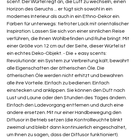
scent. Der Würfel regt an, die Luft zu wechseln, einen
Horizon des Geruchs ... er fügt sich sowohl in ein
modernes Interieur als auch in ein Ethno-Dekor ein.
Farben für unterwegs: tiefroter Lack mit orientalischer
Inspiration. Lassen Sie sich von einer sinnlichen Reise
verführen, die Ihnen Wohlbefinden und Ruhe bringt. Mit
einer Größe von 12 cm auf der Seite, dieser Würfel ist
ein echtes Deko-Objekt. - Die + easy scents:
Revolutionär: ein System zur Verbreitung kalt; bewahrt
alle Eigenschaften der ätherischen Öle. Die
ätherischen Öle werden nicht erhitzt und bewahren
alle ihre Vorteile. Einfach zu bedienen: Einfach
einstecken und anklippen. Sie können den Duft nach
Lust und Laune oder den Stunden des Tages ändern.
Einfach den Ladevorgang entfernen und durch eine
andere ersetzen. Mit nur einer Handbewegung den
Diffusor in Betrieb setzen (die Kontrollleuchte blinkt
zweimal und bleibt dann kontinuierlich eingeschaltet,
um Ihnen zu sagen, dass der Diffusor funktioniert).